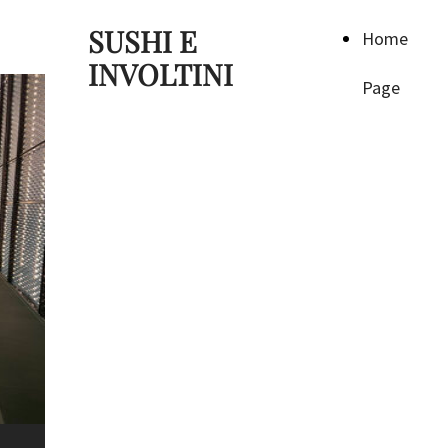
SUSHI E
Home
INVOLTINI
Page
SUSHI E
INVOLTINI
Un'esperienza culinaria da
ricordare