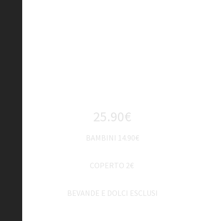
Menù
All you can eat
MENU SERA
(DA LUNEDI A VENERDI)
25.90€
BAMBINI 14.90€
COPERTO 2€
BEVANDE E DOLCI ESCLUSI
MENU SERA FESTIVI