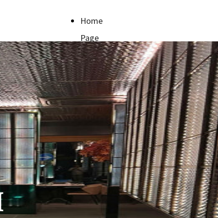
Home
Page
I