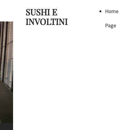
SUSHI E
Home
INVOLTINI
Page
SUSHI E
INVOLTINI
Un'esperienza culinaria da
ricordare