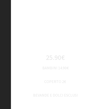
Menù
All you can eat
MENU SERA
(DA LUNEDI A VENERDI)
25.90€
BAMBINI 14.90€
COPERTO 2€
BEVANDE E DOLCI ESCLUSI
MENU SERA FESTIVI